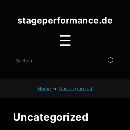
stageperformance.de
stageperformance.de
Menu
☰
Suchen
nach:
Home
→
Uncategorized
Uncategorized